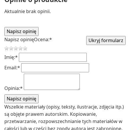
Aktualnie brak opinii.
Napisz opinię
Ocena:
*
Imię:
*
Email:
*
Opinia:
*
Wszelkie materiały (opisy, teksty, ilustracje, zdjęcia itp.)
są objęte prawem autorskim. Kopiowanie,
przetwarzanie, rozpowszechnianie tych materiałów w
całości lub w części bez zgody autora jest zabronione.