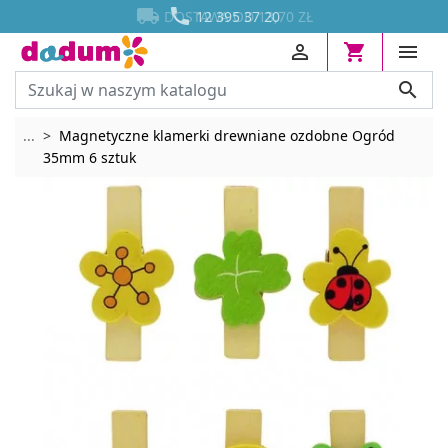




DOSTAWA OD 13,70 ZŁ
12 395 37 20




Rozwiń breadcrumbs
...
Magnetyczne klamerki drewniane ozdobne Ogród
35mm 6 sztuk