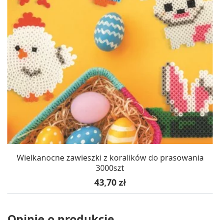
Wielkanocne zawieszki z koralików do prasowania
3000szt
Cena
43,70 zł
Opinie o produkcie