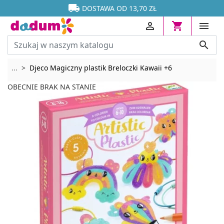




DOSTAWA OD 13,70 ZŁ




Rozwiń breadcrumbs
...
Djeco Magiczny plastik Breloczki Kawaii +6
OBECNIE BRAK NA STANIE