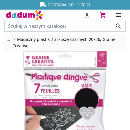




DOSTAWA OD 13,70 ZŁ




Rozwiń breadcrumbs
...
Magiczny plastik 7 arkuszy czarnych 20x26, Graine
Creative