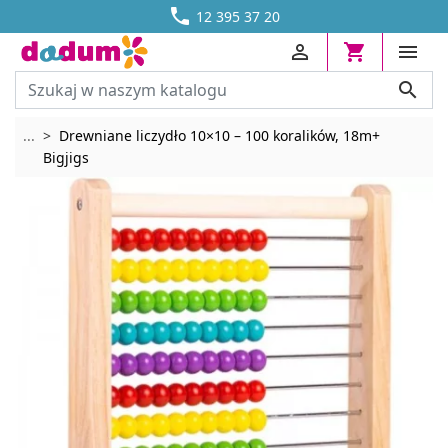




DOSTAWA OD 13,70 ZŁ
12 395 37 20




Rozwiń breadcrumbs
...
Drewniane liczydło 10×10 – 100 koralików, 18m+
Bigjigs