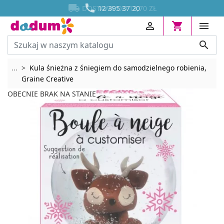




DOSTAWA OD 13,70 ZŁ
12 395 37 20




Rozwiń breadcrumbs
...
Kula śnieżna z śniegiem do samodzielnego robienia,
Graine Creative
OBECNIE BRAK NA STANIE