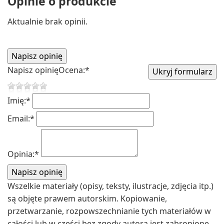
Opinie o produkcie
Aktualnie brak opinii.
Napisz opinię
Ocena:
*
Imię:
*
Email:
*
Opinia:
*
Wszelkie materiały (opisy, teksty, ilustracje, zdjęcia itp.)
są objęte prawem autorskim. Kopiowanie,
przetwarzanie, rozpowszechnianie tych materiałów w
całości lub w części bez zgody autora jest zabronione.