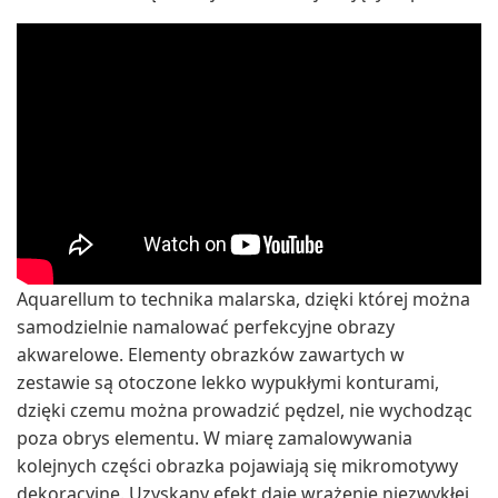
Aquarellum to technika malarska, dzięki której można
samodzielnie namalować perfekcyjne obrazy
akwarelowe. Elementy obrazków zawartych w
zestawie są otoczone lekko wypukłymi konturami,
dzięki czemu można prowadzić pędzel, nie wychodząc
poza obrys elementu. W miarę zamalowywania
kolejnych części obrazka pojawiają się mikromotywy
dekoracyjne. Uzyskany efekt daje wrażenie niezwykłej