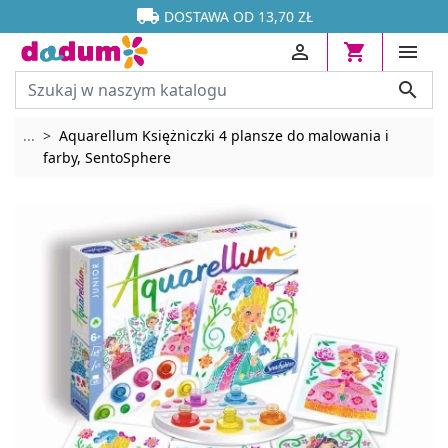




DOSTAWA OD 13,70 ZŁ




Rozwiń breadcrumbs
...
Aquarellum Księżniczki 4 plansze do malowania i
farby, SentoSphere