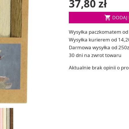
37,80 zł
ia
Zestawy do kul do kąpieli
ia
Soda, kwasek, formy do kul do kąpieli

DODAJ 
Dodatki: barwniki i zapachy
ACHOWE
RZEŹBA, GLINY I ODLEWY
Wysyłka paczkomatem od 
Lepienie i rzeźbienie
Wysyłka kurierem od 14,2
Odlewy dekoracyjne
Darmowa wysyłka od 250z
Tworzenie z gliny polimerowej
30 dni na zwrot towaru
Modelowanie dla dzieci
 robótek ręcznych
Aktualnie brak opinii o pr