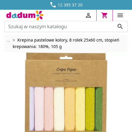




DOSTAWA OD 13,70 ZŁ
12 395 37 20




Rozwiń breadcrumbs
...
Krepina pastelowe kolory, 8 rolek 25x60 cm, stopień
krepowania: 180%, 105 g