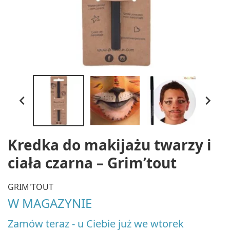


Kredka do makijażu twarzy i
ciała czarna – Grim’tout
GRIM'TOUT
W MAGAZYNIE
Zamów teraz - u Ciebie już we wtorek