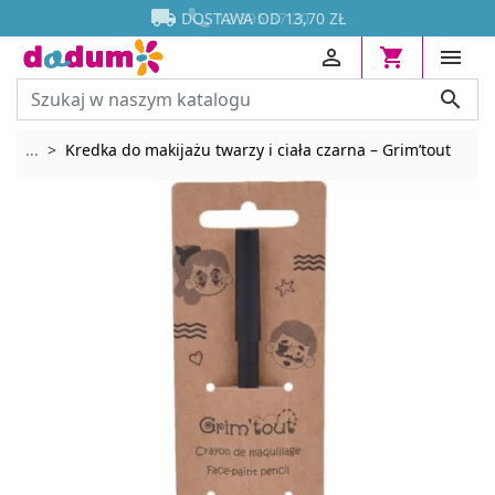




DOSTAWA OD 13,70 ZŁ




Rozwiń breadcrumbs
...
Kredka do makijażu twarzy i ciała czarna – Grim’tout