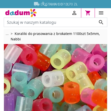




DOSTAWA OD 13,70 ZŁ




Rozwiń breadcrumbs
...
Koraliki do prasowania z brokatem 1100szt 5x5mm,
Nabbi