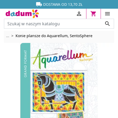




DOSTAWA OD 13,70 ZŁ




Rozwiń breadcrumbs
...
Konie plansze do Aquarellum, SentoSphere