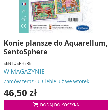
Konie plansze do Aquarellum,
SentoSphere
SENTOSPHERE
W MAGAZYNIE
Zamów teraz - u Ciebie już we wtorek
46,50 zł

DODAJ DO KOSZYKA