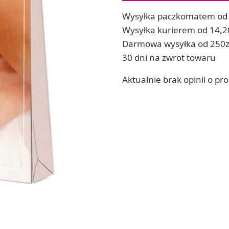
ia
Zestawy do kul do kąpieli
Wysyłka paczkomatem od 
ia
Soda, kwasek, formy do kul do kąpieli
Wysyłka kurierem od 14,2
Dodatki: barwniki i zapachy
Darmowa wysyłka od 250z
ACHOWE
RZEŹBA, GLINY I ODLEWY
30 dni na zwrot towaru
Lepienie i rzeźbienie
Aktualnie brak opinii o pr
Odlewy dekoracyjne
Tworzenie z gliny polimerowej
Modelowanie dla dzieci
 robótek ręcznych