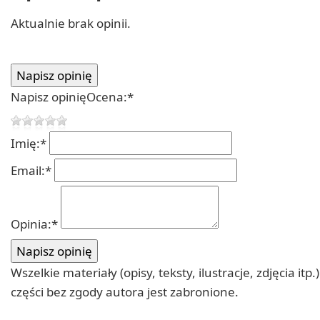
Aktualnie brak opinii.
Napisz opinię
Ocena:
*
Imię:
*
Email:
*
Opinia:
*
Wszelkie materiały (opisy, teksty, ilustracje, zdjęcia
części bez zgody autora jest zabronione.