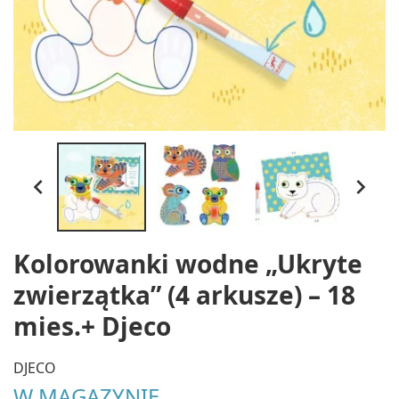


Kolorowanki wodne „Ukryte
zwierzątka” (4 arkusze) – 18
mies.+ Djeco
DJECO
W MAGAZYNIE