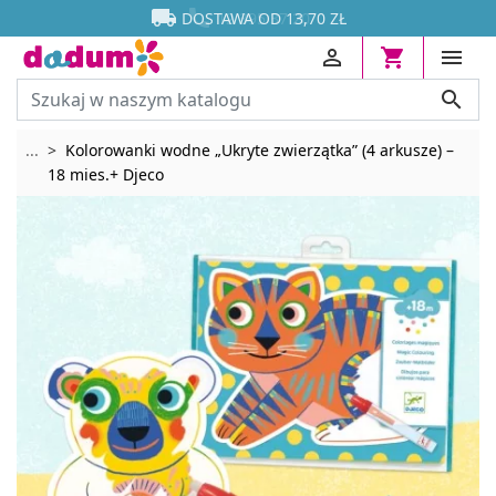




DOSTAWA OD 13,70 ZŁ




Rozwiń breadcrumbs
...
Kolorowanki wodne „Ukryte zwierzątka” (4 arkusze) –
18 mies.+ Djeco