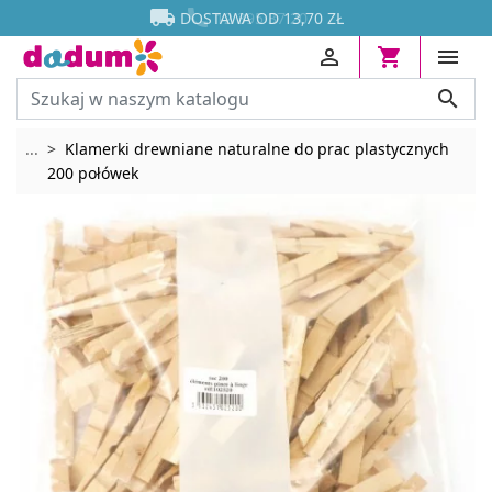




DOSTAWA OD 13,70 ZŁ




Rozwiń breadcrumbs
...
Klamerki drewniane naturalne do prac plastycznych
200 połówek