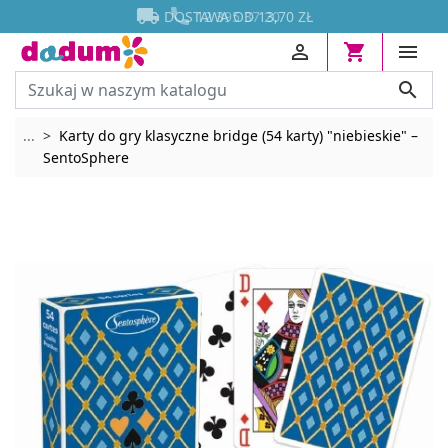




DOSTAWA OD 13,70 ZŁ




Rozwiń breadcrumbs
...
Karty do gry klasyczne bridge (54 karty) "niebieskie" –
SentoSphere