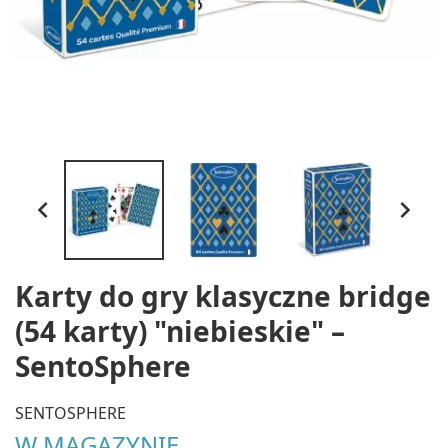


Karty do gry klasyczne bridge
(54 karty) "niebieskie" –
SentoSphere
SENTOSPHERE
W MAGAZYNIE