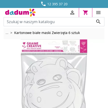




DOSTAWA OD 13,70 ZŁ
12 395 37 20




Rozwiń breadcrumbs
...
Kartonowe białe maski Zwierzęta 6 sztuk