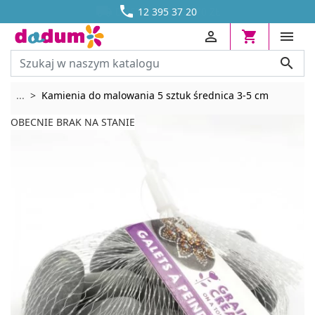




DOSTAWA OD 13,70 ZŁ
12 395 37 20




Rozwiń breadcrumbs
...
Kamienia do malowania 5 sztuk średnica 3-5 cm
OBECNIE BRAK NA STANIE