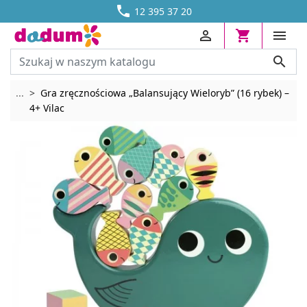




DOSTAWA OD 13,70 ZŁ
12 395 37 20




Rozwiń breadcrumbs
...
Gra zręcznościowa „Balansujący Wieloryb” (16 rybek) –
4+ Vilac