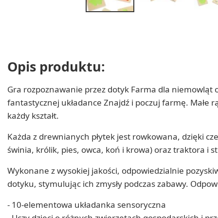
Opis produktu:
Gra rozpoznawanie przez dotyk Farma dla niemowląt od
fantastycznej układance Znajdź i poczuj farmę. Małe r
każdy kształt.
Każda z drewnianych płytek jest rowkowana, dzięki cze
świnia, królik, pies, owca, koń i krowa) oraz traktora 
Wykonane z wysokiej jakości, odpowiedzialnie pozyski
dotyku, stymulując ich zmysły podczas zabawy. Odpowie
- 10-elementowa układanka sensoryczna
- Uczy dzieci o różnych zwierzętach gospodarskich i p