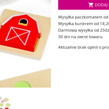
Soda, kwasek, formy do kul do kąpieli

DODAJ 
ia
Dodatki: barwniki i zapachy
ia
RZEŹBA, GLINY I ODLEWY
Wysyłka paczkomatem od 
ACHOWE
Lepienie i rzeźbienie
Wysyłka kurierem od 14,2
Odlewy dekoracyjne
Darmowa wysyłka od 250z
Tworzenie z gliny polimerowej
30 dni na zwrot towaru
Modelowanie dla dzieci
Aktualnie brak opinii o pr
 robótek ręcznych