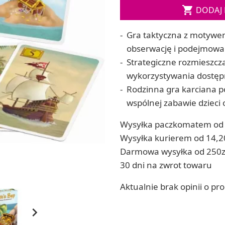
Soda, kwasek, formy do kul do kąpieli

DODAJ 
ia
Dodatki: barwniki i zapachy
ia
RZEŹBA, GLINY I ODLEWY
Gra taktyczna z motywem
ACHOWE
Lepienie i rzeźbienie
obserwację i podejmowani
Odlewy dekoracyjne
Strategiczne rozmieszcz
Tworzenie z gliny polimerowej
wykorzystywania dostęp
Modelowanie dla dzieci
Rodzinna gra karciana p
wspólnej zabawie dzieci 
 robótek ręcznych
Wysyłka paczkomatem od 
Wysyłka kurierem od 14,2
Darmowa wysyłka od 250z
30 dni na zwrot towaru
Aktualnie brak opinii o pr
