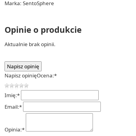
Marka: SentoSphere
Opinie o produkcie
Aktualnie brak opinii.
Napisz opinię
Ocena:
*
Imię:
*
Email:
*
Opinia:
*