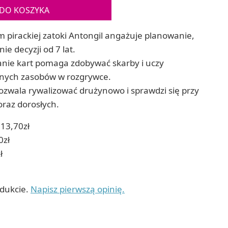
Gry sens
DO KOSZYKA
Puzzle ar
Zestawy do cyjanotypii
Puzzle e
Akcesoria i narzędzia do cyjanotypii
 pirackiej zatoki Antongil angażuje planowanie,
Koraliki do prasowania
e decyzji od 7 lat.
Techniki artystyczne – eksperymentalne
anie kart pomaga zdobywać skarby i uczy
Zestawy doświadczalne i naukowe
Malowanie piaskiem (Sablimage)
nych zasobów w rozgrywce.
Wydrapywanki
ozwala rywalizować drużynowo i sprawdzi się przy
Techniki mozaikowe i wyklejanki
oraz dorosłych.
13,70zł
0zł
ł
odukcie.
Napisz pierwszą opinię.