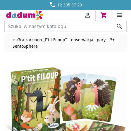




DOSTAWA OD 13,70 ZŁ
12 395 37 20




Rozwiń breadcrumbs
...
Gra karciana „P’tit Filoup” – obserwacja i pary – 3+
SentoSphere