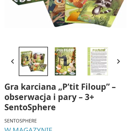


Gra karciana „P’tit Filoup” –
obserwacja i pary – 3+
SentoSphere
SENTOSPHERE
W MAGAZYNIE