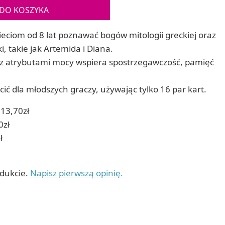
Gry sens
DO KOSZYKA
Puzzle ar
Zestawy do cyjanotypii
Puzzle e
Akcesoria i narzędzia do cyjanotypii
eciom od 8 lat poznawać bogów mitologii greckiej oraz
Koraliki do prasowania
i, takie jak Artemida i Diana.
Techniki artystyczne – eksperymentalne
z atrybutami mocy wspiera spostrzegawczość, pamięć
Zestawy doświadczalne i naukowe
Malowanie piaskiem (Sablimage)
Wydrapywanki
ć dla młodszych graczy, używając tylko 16 par kart.
Techniki mozaikowe i wyklejanki
13,70zł
0zł
ł
odukcie.
Napisz pierwszą opinię.