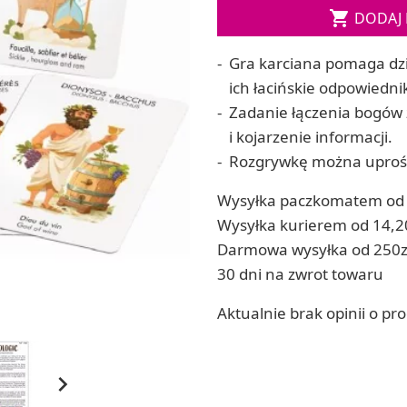

DODAJ 
ia
Zestawy do kul do kąpieli
ia
Soda, kwasek, formy do kul do kąpieli
Gra karciana pomaga dzi
Dodatki: barwniki i zapachy
ACHOWE
ich łacińskie odpowiednik
RZEŹBA, GLINY I ODLEWY
Zadanie łączenia bogów 
Lepienie i rzeźbienie
i kojarzenie informacji.
Odlewy dekoracyjne
Rozgrywkę można uprości
Tworzenie z gliny polimerowej
Modelowanie dla dzieci
Wysyłka paczkomatem od 
 robótek ręcznych
Wysyłka kurierem od 14,2
Darmowa wysyłka od 250z
30 dni na zwrot towaru
Aktualnie brak opinii o pr
