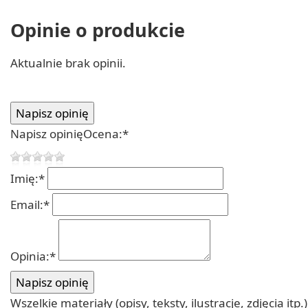
Opinie o produkcie
Aktualnie brak opinii.
Napisz opinię
Ocena:
*
Imię:
*
Email:
*
Opinia:
*
Wszelkie materiały (opisy, teksty, ilustracje, zdjęcia