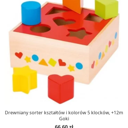
Drewniany sorter kształtów i kolorów 5 klocków, +12m
Goki
Cena
66,60 zł