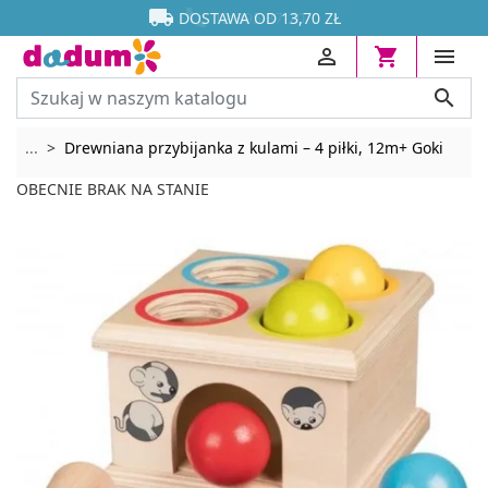




DOSTAWA OD 13,70 ZŁ




Rozwiń breadcrumbs
...
Drewniana przybijanka z kulami – 4 piłki, 12m+ Goki
OBECNIE BRAK NA STANIE