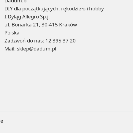
Dadum.pl
DIY dla początkujących, rękodzieło i hobby
I.Dyląg Allegro Sp.j.
ul. Bonarka 21, 30-415 Kraków
Polska
Zadzwoń do nas:
12 395 37 20
Mail:
sklep@dadum.pl
ne