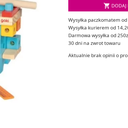
Soda, kwasek, formy do kul do kąpieli

DODAJ 
ia
Dodatki: barwniki i zapachy
ia
RZEŹBA, GLINY I ODLEWY
Wysyłka paczkomatem od 
ACHOWE
Lepienie i rzeźbienie
Wysyłka kurierem od 14,2
Odlewy dekoracyjne
Darmowa wysyłka od 250z
Tworzenie z gliny polimerowej
30 dni na zwrot towaru
Modelowanie dla dzieci
Aktualnie brak opinii o pr
 robótek ręcznych