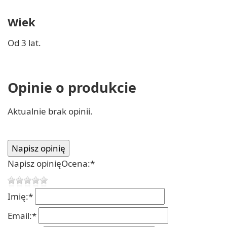
Wiek
Od 3 lat.
Opinie o produkcie
Aktualnie brak opinii.
Napisz opinię
Ocena:
*
Imię:
*
Email:
*