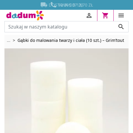




DOSTAWA OD 13,70 ZŁ
12 395 37 20




Rozwiń breadcrumbs
...
Gąbki do malowania twarzy i ciała (10 szt.) – Grim’tout