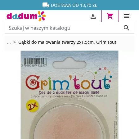




DOSTAWA OD 13,70 ZŁ




Rozwiń breadcrumbs
...
Gąbki do malowania twarzy 2x1,5cm, Grim'Tout