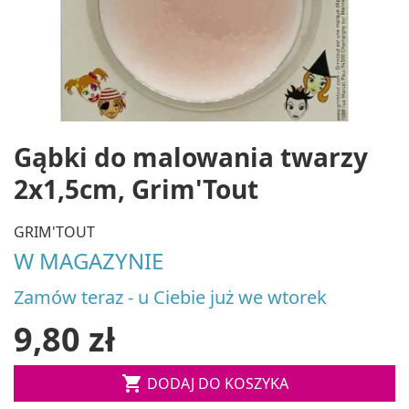
Gąbki do malowania twarzy
2x1,5cm, Grim'Tout
GRIM'TOUT
W MAGAZYNIE
Zamów teraz - u Ciebie już we wtorek
9,80 zł

DODAJ DO KOSZYKA