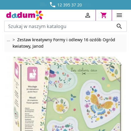




DOSTAWA OD 13,70 ZŁ
12 395 37 20




Rozwiń breadcrumbs
...
Zestaw kreatywny Formy i odlewy 16 ozdób Ogród
kwiatowy, Janod