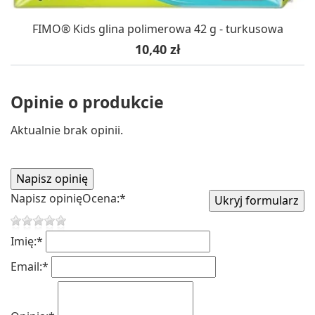
FIMO® Kids glina polimerowa 42 g - turkusowa
Cena
10,40 zł
Opinie o produkcie
Aktualnie brak opinii.
Napisz opinię
Ocena:
*
Imię:
*
Email:
*