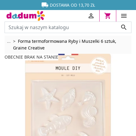




DOSTAWA OD 13,70 ZŁ




Rozwiń breadcrumbs
...
Forma termoformowana Ryby i Muszelki 6 sztuk,
Graine Creative
OBECNIE BRAK NA STANIE