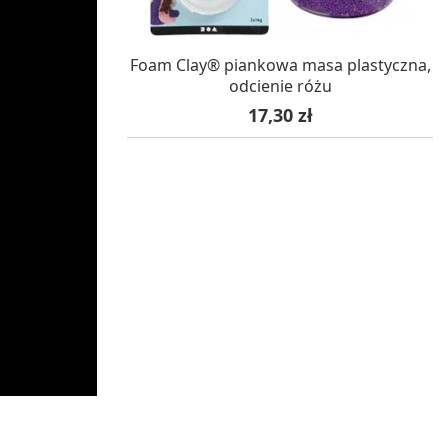
W MAGAZYNIE, DOSTAWA 24H
Foam Clay® piankowa masa plastyczna,
odcienie różu
Cena
17,30 zł