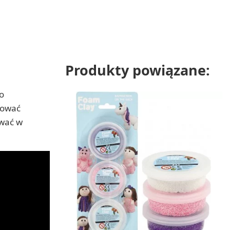
Produkty powiązane:
o
mować
ywać w