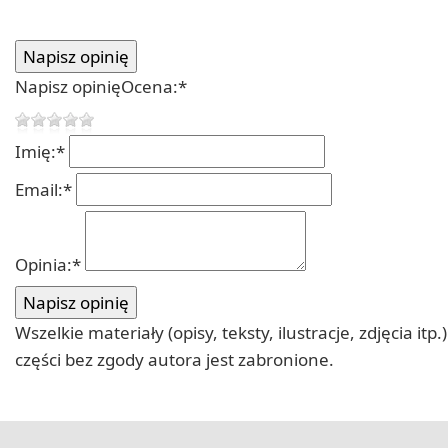
Napisz opinię
Ocena:
*
Imię:
*
Email:
*
Opinia:
*
Wszelkie materiały (opisy, teksty, ilustracje, zdjęcia
części bez zgody autora jest zabronione.