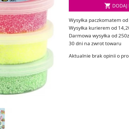

DODAJ 
ia
Zestawy do kul do kąpieli
ia
Soda, kwasek, formy do kul do kąpieli
Wysyłka paczkomatem od 
Dodatki: barwniki i zapachy
ACHOWE
Wysyłka kurierem od 14,2
RZEŹBA, GLINY I ODLEWY
Darmowa wysyłka od 250z
Lepienie i rzeźbienie
30 dni na zwrot towaru
Odlewy dekoracyjne
Tworzenie z gliny polimerowej
Aktualnie brak opinii o pr
Modelowanie dla dzieci
 robótek ręcznych