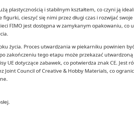
ą plastycznością i stabilnym kształtem, co czyni ją ideal
igurki, cieszyć się nimi przez długi czas i rozwijać swoje
zieci FIMO jest dostępna w zamykanym opakowaniu, co u
cia.
roku życia. Proces utwardzania w piekarniku powinien by
a po zakończeniu tego etapu może przekazać utwardzon
isy UE dotyczące zabawek, co potwierdza znak CE. Jest r
Joint Council of Creative & Hobby Materials, co ograni
tne.
łej.