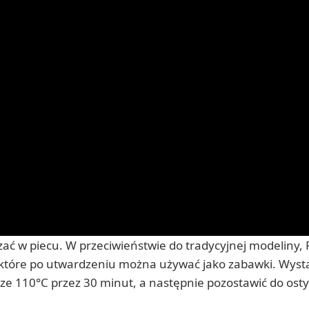
ać w piecu. W przeciwieństwie do tradycyjnej modeliny,
, które po utwardzeniu można używać jako zabawki. Wyst
ze 110°C przez 30 minut, a następnie pozostawić do osty