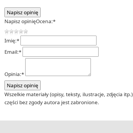
Napisz opinię
Ocena:
*
Imię:
*
Email:
*
Opinia:
*
Wszelkie materiały (opisy, teksty, ilustracje, zdjęcia
części bez zgody autora jest zabronione.