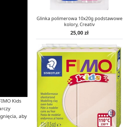
W MAGAZYNIE, DOSTAWA 24H
Glinka polimerowa 10x20g podstawowe
kolory, Creativ
Cena
25,00 zł
 FIMO Kids
arczy
gnięcia, aby