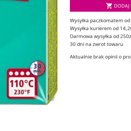

DODAJ 
ia
Zestawy do kul do kąpieli
ia
Soda, kwasek, formy do kul do kąpieli
Wysyłka paczkomatem od 
Dodatki: barwniki i zapachy
ACHOWE
Wysyłka kurierem od 14,2
RZEŹBA, GLINY I ODLEWY
Darmowa wysyłka od 250z
Lepienie i rzeźbienie
30 dni na zwrot towaru
Odlewy dekoracyjne
Tworzenie z gliny polimerowej
Aktualnie brak opinii o pr
Modelowanie dla dzieci
 robótek ręcznych