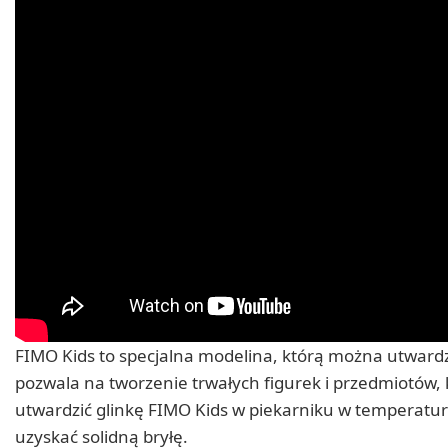
FIMO Kids to specjalna modelina, którą można utwardz
pozwala na tworzenie trwałych figurek i przedmiotów
utwardzić glinkę FIMO Kids w piekarniku w temperatur
uzyskać solidną bryłę.