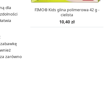
ną dla
W MAGAZYNIE, DOSTAWA 24H
FIMO® Kids glina polimerowa 42 g -
 zdolności
cielista
łatwia
Cena
10,40 zł
ć
ą zabawkę
ównież
cza zarówno