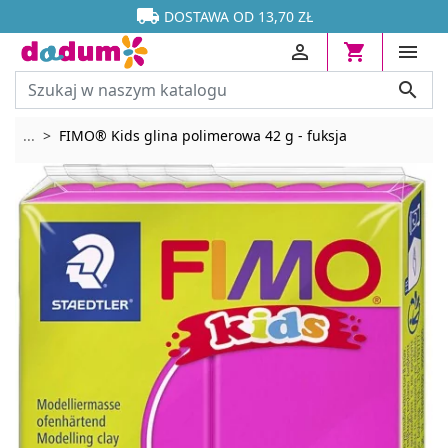




DOSTAWA OD 13,70 ZŁ




Rozwiń breadcrumbs
...
FIMO® Kids glina polimerowa 42 g - fuksja