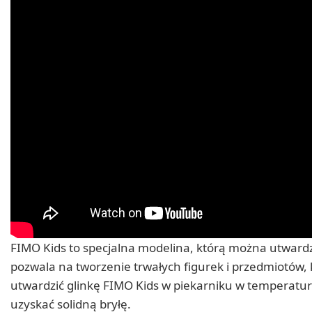
FIMO Kids to specjalna modelina, którą można utwardz
pozwala na tworzenie trwałych figurek i przedmiotów
utwardzić glinkę FIMO Kids w piekarniku w temperatur
uzyskać solidną bryłę.