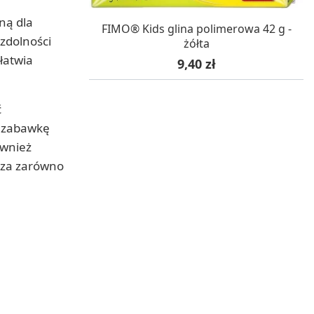
ną dla
W MAGAZYNIE, DOSTAWA 24H
FIMO® Kids glina polimerowa 42 g -
 zdolności
żółta
łatwia
Cena
9,40 zł
ć
ą zabawkę
ównież
cza zarówno