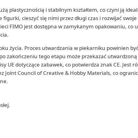
ą plastycznością i stabilnym kształtem, co czyni ją ideal
igurki, cieszyć się nimi przez długi czas i rozwijać swoje
zieci FIMO jest dostępna w zamykanym opakowaniu, co u
cia.
roku życia. Proces utwardzania w piekarniku powinien by
a po zakończeniu tego etapu może przekazać utwardzon
isy UE dotyczące zabawek, co potwierdza znak CE. Jest r
Joint Council of Creative & Hobby Materials, co ograni
tne.
łej.