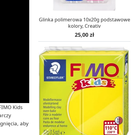
W MAGAZYNIE, DOSTAWA 24H
Glinka polimerowa 10x20g podstawowe
kolory, Creativ
Cena
25,00 zł
 FIMO Kids
arczy
gnięcia, aby