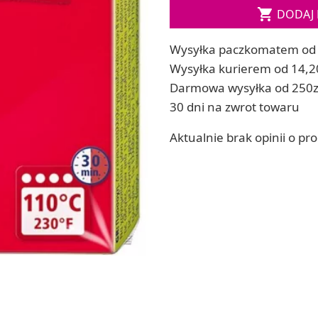
Soda, kwasek, formy do kul do kąpieli

DODAJ 
ia
Dodatki: barwniki i zapachy
ia
RZEŹBA, GLINY I ODLEWY
Wysyłka paczkomatem od 
ACHOWE
Lepienie i rzeźbienie
Wysyłka kurierem od 14,2
Odlewy dekoracyjne
Darmowa wysyłka od 250z
Tworzenie z gliny polimerowej
30 dni na zwrot towaru
Modelowanie dla dzieci
Aktualnie brak opinii o pr
 robótek ręcznych