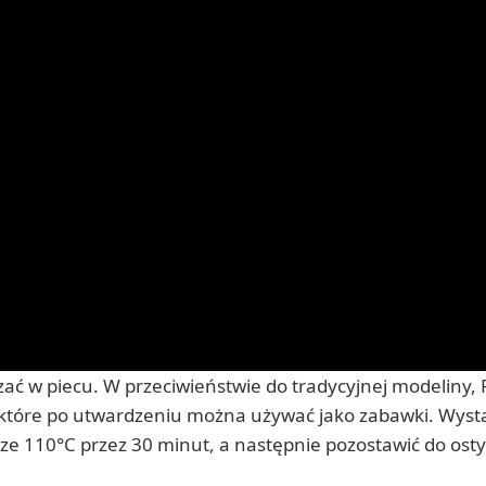
ać w piecu. W przeciwieństwie do tradycyjnej modeliny,
, które po utwardzeniu można używać jako zabawki. Wyst
ze 110°C przez 30 minut, a następnie pozostawić do osty