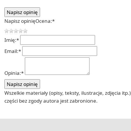
Napisz opinię
Ocena:
*
Imię:
*
Email:
*
Opinia:
*
Wszelkie materiały (opisy, teksty, ilustracje, zdjęcia
części bez zgody autora jest zabronione.