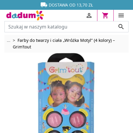




DOSTAWA OD 13,70 ZŁ




Rozwiń breadcrumbs
...
Farby do twarzy i ciała „Wróżka Motyl” (4 kolory) –
Grim’tout