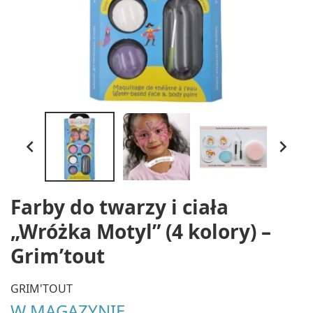


Farby do twarzy i ciała
„Wróżka Motyl” (4 kolory) –
Grim’tout
GRIM'TOUT
W MAGAZYNIE