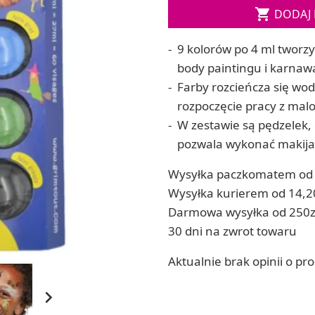
Soda, kwasek, formy do kul do kąpieli

DODAJ 
ia
Dodatki: barwniki i zapachy
ia
RZEŹBA, GLINY I ODLEWY
9 kolorów po 4 ml tworz
ACHOWE
Lepienie i rzeźbienie
body paintingu i karna
Odlewy dekoracyjne
Farby rozcieńcza się wod
Tworzenie z gliny polimerowej
rozpoczęcie pracy z malo
Modelowanie dla dzieci
W zestawie są pędzelek, 
pozwala wykonać makijaż
 robótek ręcznych
Wysyłka paczkomatem od 
Wysyłka kurierem od 14,2
Darmowa wysyłka od 250z
30 dni na zwrot towaru
Aktualnie brak opinii o pr
