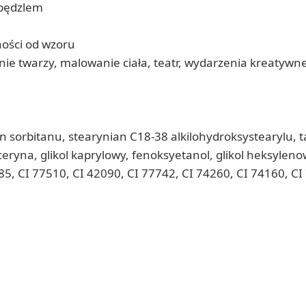
 pędzlem
ności od wzoru
ie twarzy, malowanie ciała, teatr, wydarzenia kreatywn
ian sorbitanu, stearynian C18-38 alkilohydroksystearylu, 
ceryna, glikol kaprylowy, fenoksyetanol, glikol heksyleno
85, CI 77510, CI 42090, CI 77742, CI 74260, CI 74160, C