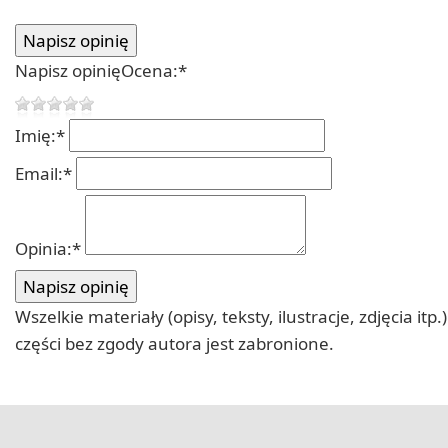
Napisz opinię
Ocena:
*
Imię:
*
Email:
*
Opinia:
*
Wszelkie materiały (opisy, teksty, ilustracje, zdjęcia
części bez zgody autora jest zabronione.