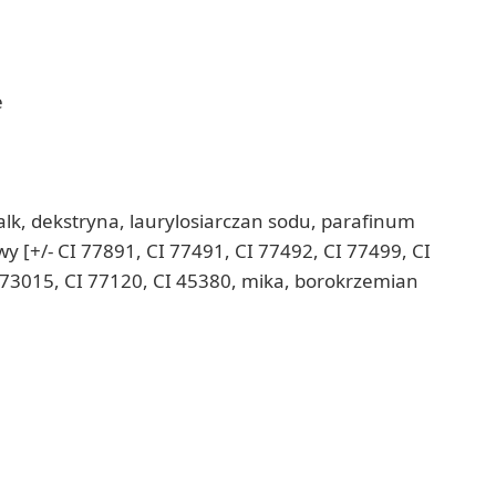
e
talk, dekstryna, laurylosiarczan sodu, parafinum
wy [+/- CI 77891, CI 77491, CI 77492, CI 77499, CI
I 73015, CI 77120, CI 45380, mika, borokrzemian