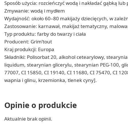
Sposób użycia: rozcieńczyć wodą i nakładać gąbką lub
Zmywanie: wodą i mydłem
Wydajność: około 60–80 makijaży dziecięcych, w zależ
Zastosowanie: karnawał, makijaż tematyczny, malowan
Typ produktu: farby do twarzy i ciała
Producent: Grim’tout
Kraj produkcji: Europa
Składniki: Polisorbat 20, alkohol cetearylowy, stearyn
liquidum, stearynian glicerylu, stearynian PEG-100, gli
77007, CI 15850, CI 19140, CI 11680, CI 75470, CI 120
wapnia i glinu, krzemionka, tlenek cyny].
Opinie o produkcie
Aktualnie brak opinii.