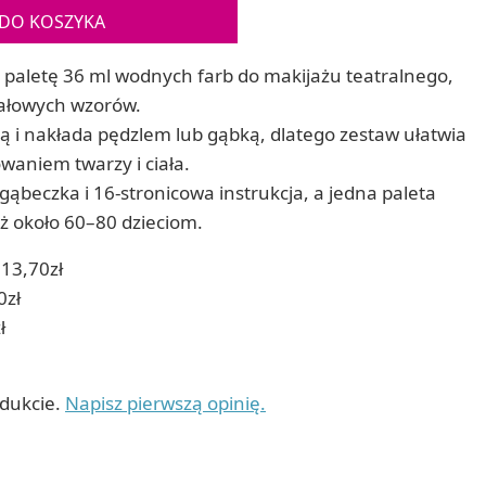
Gry sens
DO KOSZYKA
Puzzle ar
Zestawy do cyjanotypii
Puzzle e
Akcesoria i narzędzia do cyjanotypii
y paletę 36 ml wodnych farb do makijażu teatralnego,
Koraliki do prasowania
wałowych wzorów.
Techniki artystyczne – eksperymentalne
ą i nakłada pędzlem lub gąbką, dlatego zestaw ułatwia
Zestawy doświadczalne i naukowe
Malowanie piaskiem (Sablimage)
waniem twarzy i ciała.
Wydrapywanki
gąbeczka i 16-stronicowa instrukcja, a jedna paleta
Techniki mozaikowe i wyklejanki
 około 60–80 dzieciom.
13,70zł
0zł
ł
odukcie.
Napisz pierwszą opinię.