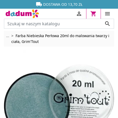




DOSTAWA OD 13,70 ZŁ




Rozwiń breadcrumbs
...
Farba Niebieska Perłowa 20ml do malowania twarzy i
ciała, Grim'Tout