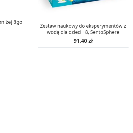
oniżej 8go
W MAGAZYNIE, DOSTAWA 24H
Zestaw naukowy do eksperymentów z
wodą dla dzieci +8, SentoSphere
Cena
91,40 zł