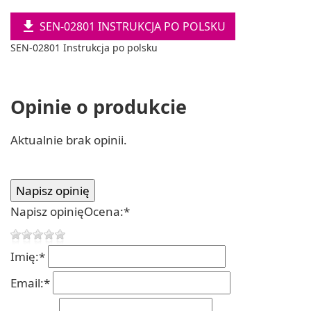

SEN-02801 INSTRUKCJA PO POLSKU
SEN-02801 Instrukcja po polsku
Opinie o produkcie
Aktualnie brak opinii.
Napisz opinię
Ocena:
*
Imię:
*
Email:
*