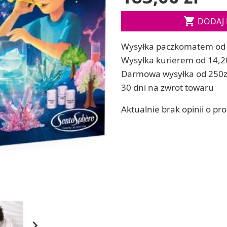
ia
Zestawy do kul do kąpieli

DODAJ 
ia
Soda, kwasek, formy do kul do kąpieli
Dodatki: barwniki i zapachy
ACHOWE
Wysyłka paczkomatem od 
RZEŹBA, GLINY I ODLEWY
Wysyłka kurierem od 14,2
Lepienie i rzeźbienie
Darmowa wysyłka od 250z
Odlewy dekoracyjne
30 dni na zwrot towaru
Tworzenie z gliny polimerowej
Modelowanie dla dzieci
Aktualnie brak opinii o pr
 robótek ręcznych
