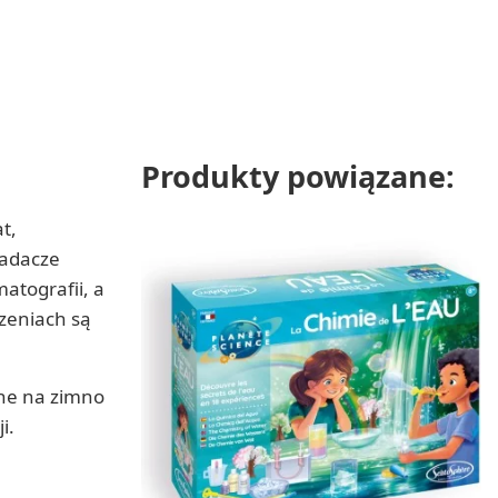
Produkty powiązane:
t,
badacze
atografii, a
zeniach są
ne na zimno
i.