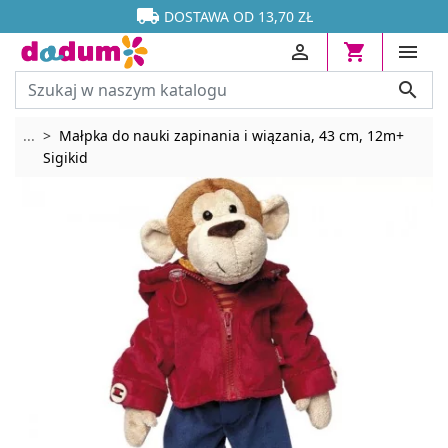




DOSTAWA OD 13,70 ZŁ




Rozwiń breadcrumbs
...
Małpka do nauki zapinania i wiązania, 43 cm, 12m+
Sigikid