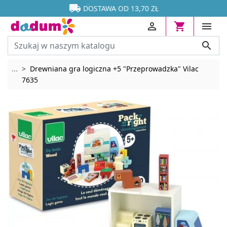




DOSTAWA OD 13,70 ZŁ




Rozwiń breadcrumbs
...
Drewniana gra logiczna +5 "Przeprowadzka" Vilac
7635