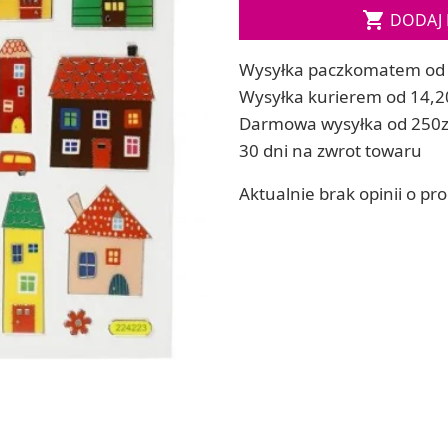

DODAJ 
ia
Zestawy do kul do kąpieli
ia
Soda, kwasek, formy do kul do kąpieli
Wysyłka paczkomatem od 
Dodatki: barwniki i zapachy
ACHOWE
Wysyłka kurierem od 14,2
RZEŹBA, GLINY I ODLEWY
Darmowa wysyłka od 250z
Lepienie i rzeźbienie
30 dni na zwrot towaru
Odlewy dekoracyjne
Tworzenie z gliny polimerowej
Aktualnie brak opinii o pr
Modelowanie dla dzieci
 robótek ręcznych