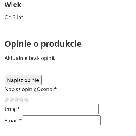
Wiek
Od 3 lat.
Opinie o produkcie
Aktualnie brak opinii.
Napisz opinię
Ocena:
*
Imię:
*
Email:
*