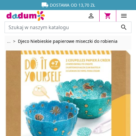




DOSTAWA OD 13,70 ZŁ




Rozwiń breadcrumbs
...
Djeco Niebieskie papierowe miseczki do robienia