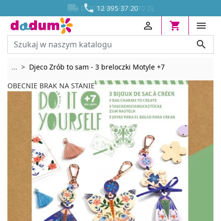




DOSTAWA OD 13,70 ZŁ
12 395 37 20




Rozwiń breadcrumbs
...
Djeco Zrób to sam - 3 breloczki Motyle +7
OBECNIE BRAK NA STANIE