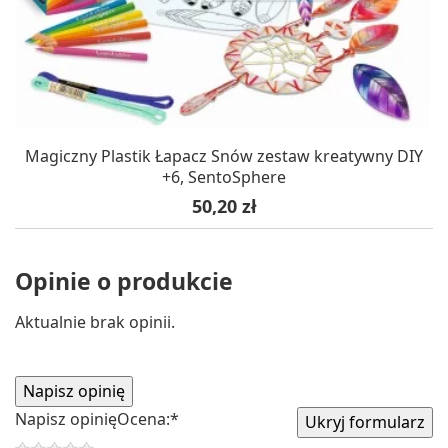
Magiczny Plastik Łapacz Snów zestaw kreatywny DIY
+6, SentoSphere
Cena
50,20 zł
Opinie o produkcie
Aktualnie brak opinii.
Napisz opinię
Ocena:
*