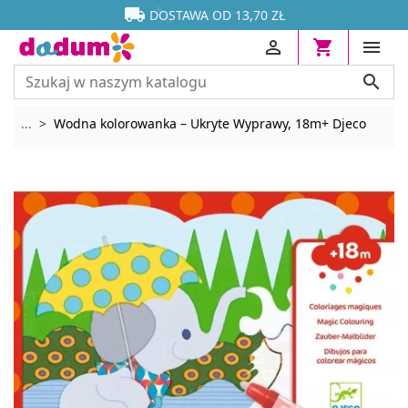




DOSTAWA OD 13,70 ZŁ




Rozwiń breadcrumbs
...
Wodna kolorowanka – Ukryte Wyprawy, 18m+ Djeco