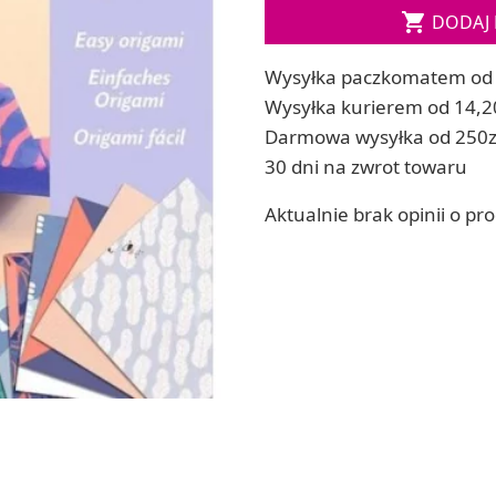

DODAJ 
ia
Zestawy do kul do kąpieli
ia
Soda, kwasek, formy do kul do kąpieli
Wysyłka paczkomatem od 
Dodatki: barwniki i zapachy
ACHOWE
Wysyłka kurierem od 14,2
RZEŹBA, GLINY I ODLEWY
Darmowa wysyłka od 250z
Lepienie i rzeźbienie
30 dni na zwrot towaru
Odlewy dekoracyjne
Tworzenie z gliny polimerowej
Aktualnie brak opinii o pr
Modelowanie dla dzieci
 robótek ręcznych