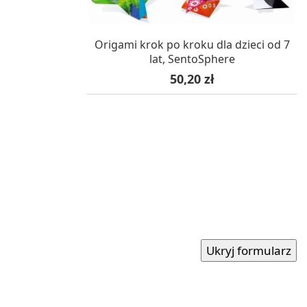
W MAGAZYNIE, DOSTAWA 24H
Origami krok po kroku dla dzieci od 7
lat, SentoSphere
Cena
50,20 zł