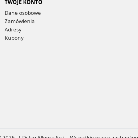
TWOJE KONTO
Dane osobowe
Zamówienia
Adresy
Kupony
 2026 - I.Dyląg Allegro Sp.j. - Wszystkie prawa zastrzeżo