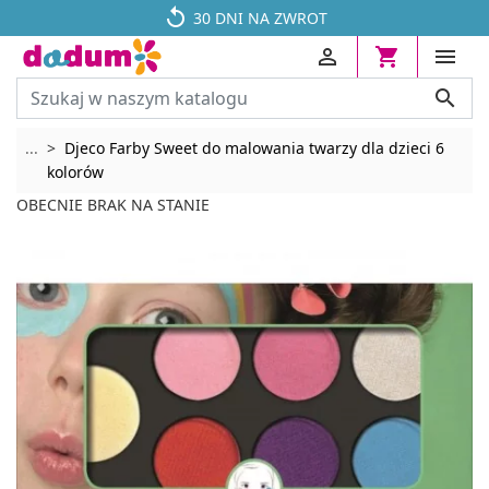




30 DNI NA ZWROT




Rozwiń breadcrumbs
...
Djeco Farby Sweet do malowania twarzy dla dzieci 6
kolorów
OBECNIE BRAK NA STANIE