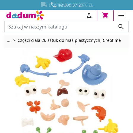




DOSTAWA OD 13,70 ZŁ
12 395 37 20




Rozwiń breadcrumbs
...
Części ciała 26 sztuk do mas plastycznych, Creotime