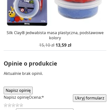
Silk Clay® jedwabista masa plastyczna, podstawowe
kolory
Cena podstawowa
Cena
15,10 zł
13,59 zł
Opinie o produkcie
Aktualnie brak opinii.
Napisz opinię
Ocena:
*