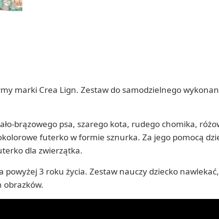
army marki Crea Lign. Zestaw do samodzielnego wykonan
iało-brązowego psa, szarego kota, rudego chomika, różo
nokolorowe futerko w formie sznurka. Za jego pomocą dzi
uterko dla zwierzątka.
cka powyżej 3 roku życia. Zestaw nauczy dziecko nawlekać
h obrazków.