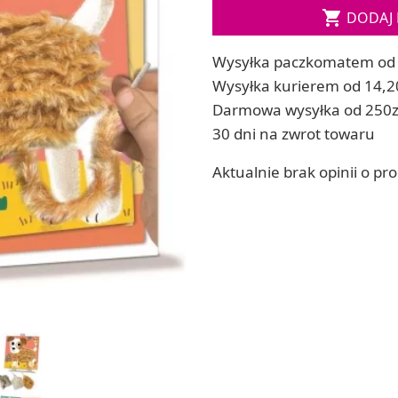

DODAJ 
ia
Zestawy do kul do kąpieli
ia
Soda, kwasek, formy do kul do kąpieli
Wysyłka paczkomatem od 
Dodatki: barwniki i zapachy
ACHOWE
Wysyłka kurierem od 14,2
RZEŹBA, GLINY I ODLEWY
Darmowa wysyłka od 250z
Lepienie i rzeźbienie
30 dni na zwrot towaru
Odlewy dekoracyjne
Tworzenie z gliny polimerowej
Aktualnie brak opinii o pr
Modelowanie dla dzieci
 robótek ręcznych