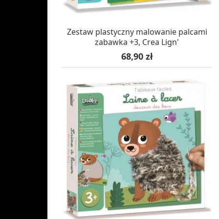
OCZEKUJEMY NA DOSTAWĘ
Zestaw plastyczny malowanie palcami
zabawka +3, Crea Lign'
Cena
68,90 zł