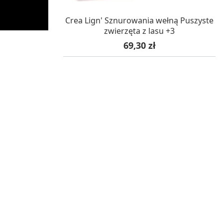
W MAGAZYNIE, DOSTAWA 24H
Crea Lign' Sznurowania wełną Puszyste
zwierzęta z lasu +3
Cena
69,30 zł