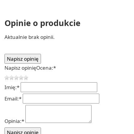
Opinie o produkcie
Aktualnie brak opinii.
Napisz opinię
Ocena:
*
Imię:
*
Email:
*
Opinia:
*