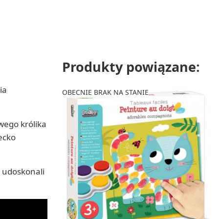
Produkty powiązane:
ia
OBECNIE BRAK NA STANIE
wego królika
ecko
, udoskonali