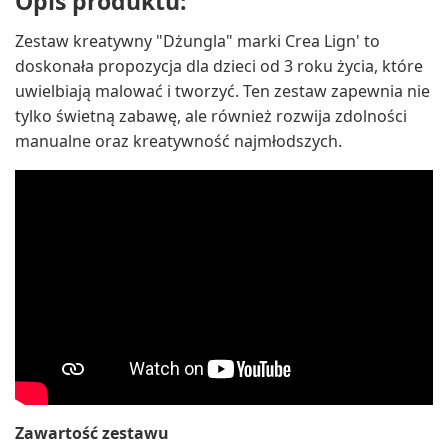
Opis produktu:
Zestaw kreatywny "Dżungla" marki Crea Lign' to
doskonała propozycja dla dzieci od 3 roku życia, które
uwielbiają malować i tworzyć. Ten zestaw zapewnia nie
tylko świetną zabawę, ale również rozwija zdolności
manualne oraz kreatywność najmłodszych.
Zawartość zestawu