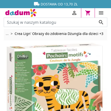




DOSTAWA OD 13,70 ZŁ




Rozwiń breadcrumbs
...
Crea Lign' Obrazy do zdobienia Dżungla dla dzieci +3