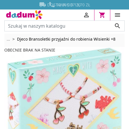




DOSTAWA OD 13,70 ZŁ




Rozwiń breadcrumbs
...
Djeco Bransoletki przyjaźni do robienia Wisienki +8
OBECNIE BRAK NA STANIE