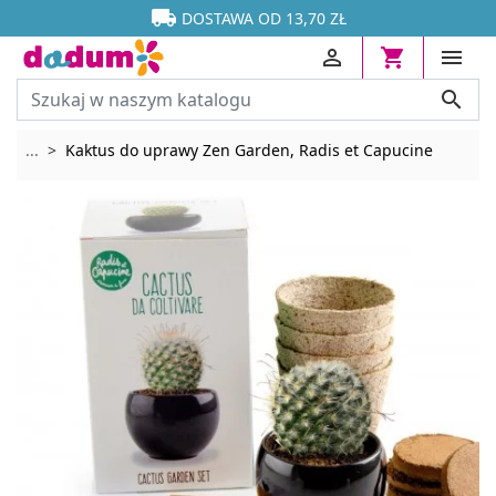




DOSTAWA OD 13,70 ZŁ




Rozwiń breadcrumbs
...
Kaktus do uprawy Zen Garden, Radis et Capucine