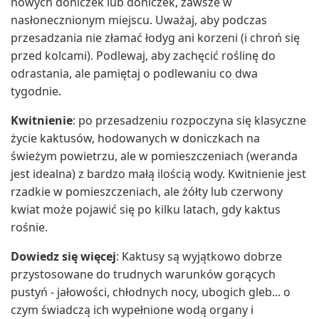
nowych doniczek lub doniczek, zawsze w
nasłonecznionym miejscu. Uważaj, aby podczas
przesadzania nie złamać łodyg ani korzeni (i chroń się
przed kolcami). Podlewaj, aby zachęcić roślinę do
odrastania, ale pamiętaj o podlewaniu co dwa
tygodnie.
Kwitnienie
: po przesadzeniu rozpoczyna się klasyczne
życie kaktusów, hodowanych w doniczkach na
świeżym powietrzu, ale w pomieszczeniach (weranda
jest idealna) z bardzo małą ilością wody. Kwitnienie jest
rzadkie w pomieszczeniach, ale żółty lub czerwony
kwiat może pojawić się po kilku latach, gdy kaktus
rośnie.
Dowiedz się więcej
: Kaktusy są wyjątkowo dobrze
przystosowane do trudnych warunków gorących
pustyń - jałowości, chłodnych nocy, ubogich gleb... o
czym świadczą ich wypełnione wodą organy i