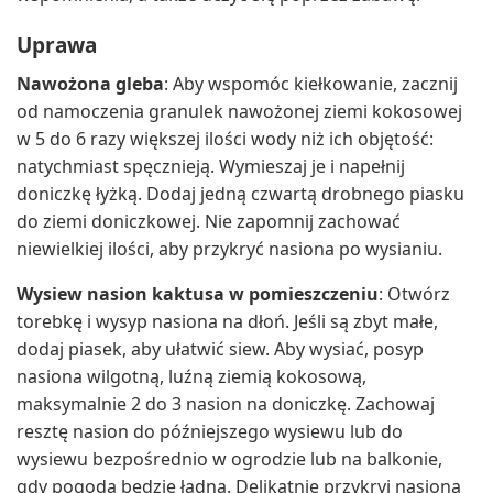
Uprawa
Nawożona gleba
: Aby wspomóc kiełkowanie, zacznij
od namoczenia granulek nawożonej ziemi kokosowej
w 5 do 6 razy większej ilości wody niż ich objętość:
natychmiast spęcznieją. Wymieszaj je i napełnij
doniczkę łyżką. Dodaj jedną czwartą drobnego piasku
do ziemi doniczkowej. Nie zapomnij zachować
niewielkiej ilości, aby przykryć nasiona po wysianiu.
Wysiew nasion kaktusa w pomieszczeniu
: Otwórz
torebkę i wysyp nasiona na dłoń. Jeśli są zbyt małe,
dodaj piasek, aby ułatwić siew. Aby wysiać, posyp
nasiona wilgotną, luźną ziemią kokosową,
maksymalnie 2 do 3 nasion na doniczkę. Zachowaj
resztę nasion do późniejszego wysiewu lub do
wysiewu bezpośrednio w ogrodzie lub na balkonie,
gdy pogoda będzie ładna. Delikatnie przykryj nasiona