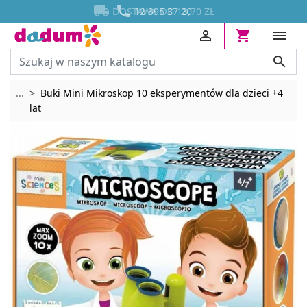




DOSTAWA OD 13,70 ZŁ
12 395 37 20




Rozwiń breadcrumbs
...
Buki Mini Mikroskop 10 eksperymentów dla dzieci +4
lat